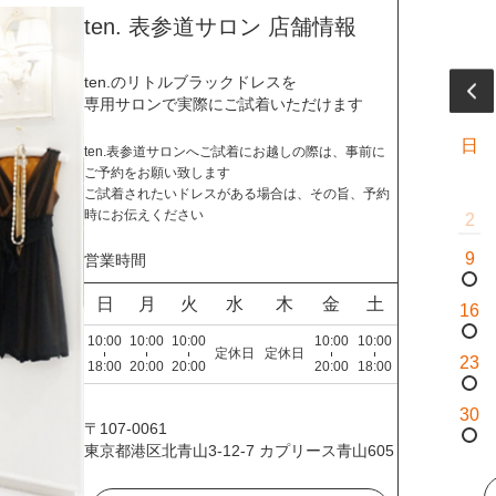
ten. 表参道サロン 店舗情報
ten.のリトルブラックドレスを
専用サロンで実際にご試着いただけます
日
ten.表参道サロンへご試着にお越しの際は、事前に
ご予約をお願い致します
ご試着されたいドレスがある場合は、その旨、予約
時にお伝えください
2
9
営業時間
日
月
火
水
木
金
土
16
10:00
10:00
10:00
10:00
10:00
定休日
定休日
23
18:00
20:00
20:00
20:00
18:00
30
〒107-0061
東京都港区北青山3-12-7 カプリース青山605